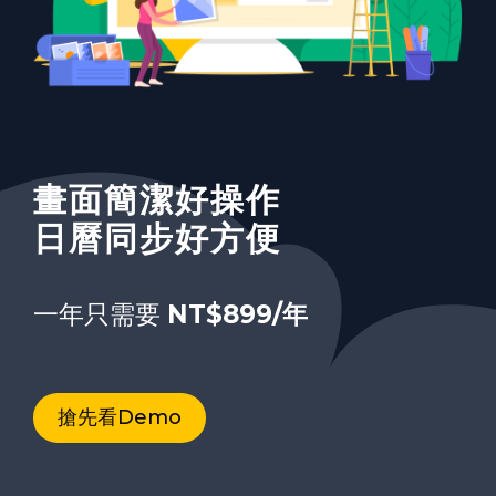
Molimo Vas upišite znakove koji
vidite na slici dolje u za to
predviđenu kućicu. Ovo je
輕鬆擁有5G大空間
畫面簡潔好操作
行動APP免設定
obavezno zbog zaštite od
automatiziranih prijava.
專屬於您的企業郵箱
日曆同步好方便
無限延伸進階版25+5G
每月只要
一年只需要
病毒偵測 零廣告
NT$88/月
NT$899/年
月繳/年繳任您選
立即購買
搶先看Demo
瞭解更多操作