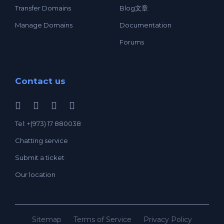
Transfer Domains
Blog文章
Manage Domains
Documentation
Forums
Contact us
Tel: +(973) 17 880038
Chatting service
Submit a ticket
Our location
Sitemap
Terms of Service
Privacy Policy