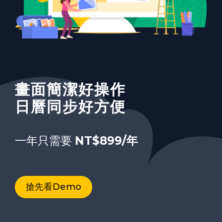
請輸入下方驗證碼欄位圖片中出現的文
字或數字以繼續。
輕鬆擁有5G大空間
畫面簡潔好操作
行動APP免設定
專屬於您的企業郵箱
日曆同步好方便
無限延伸進階版25+5G
每月只要
一年只需要
病毒偵測 零廣告
NT$88/月
NT$899/年
月繳/年繳任您選
立即購買
搶先看Demo
瞭解更多操作