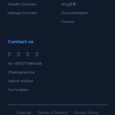
Transfer Domains
Blog文章
Manage Domains
Documentation
Forums
Contact us
Tel: +(973) 17 880038
Chatting service
Submit a ticket
Our location
Sitemap
Terms of Service
Privacy Policy