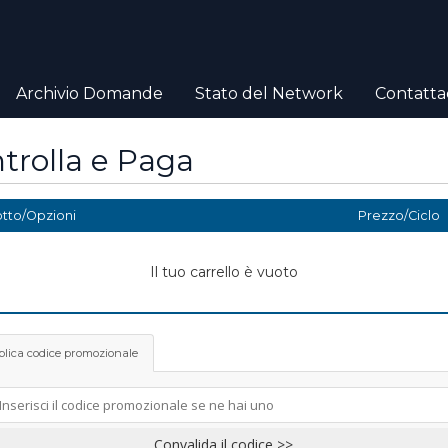
Archivio Domande
Stato del Network
Contattac
trolla e Paga
tto/Opzioni
Prezzo/Ciclo
Il tuo carrello è vuoto
lica codice promozionale
Convalida il codice >>