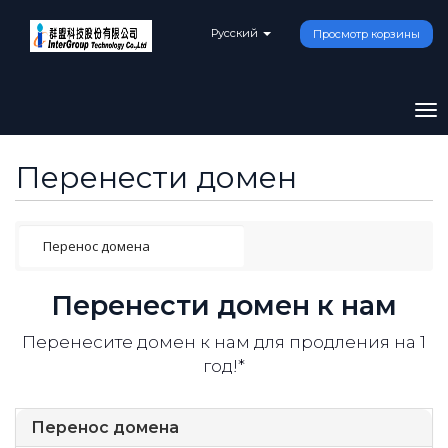
Русский
Просмотр корзины
To
na
Перенести домен
Перенести домен к нам
Перенесите домен к нам для продления на 1
год!*
Перенос домена