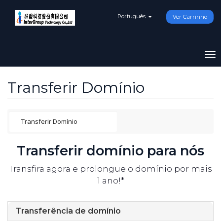
Português
Ver Carrinho
To
na
Transferir Domínio
Transferir domínio para nós
Transfira agora e prolongue o domínio por mais
1 ano!*
Transferência de domínio