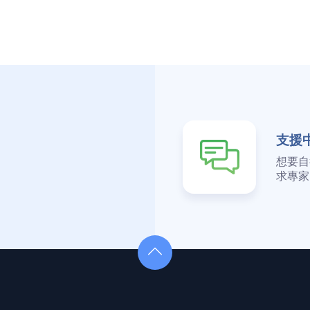
支援
想要自
求專家