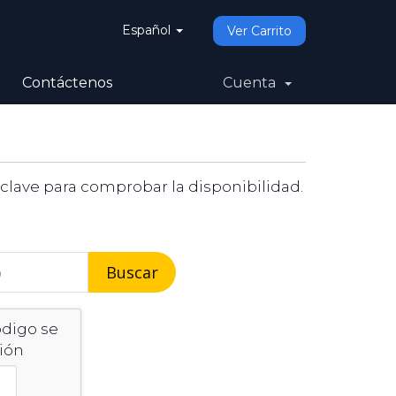
Español
Ver Carrito
Contáctenos
Cuenta
lave para comprobar la disponibilidad.
Buscar
ódigo se
ión