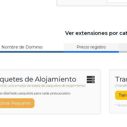
Ver extensiones por ca
Nombre de Dominio
Precio registro
quetes de Alojamiento
Tra
 entre una amplia variedad de paquetes de alojamiento
¡Transf
 diseñado paquetes para cada presupuesto
Tran
plorar Paquetes
* Se ex