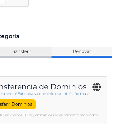
tegoría
Transferir
Renovar
nsferencia de Dominios
iera ahora! Extienda su dominio durante 1 año más*
sferir Dominios
cluyen ciertos TLDs y dominios recientemente renovados