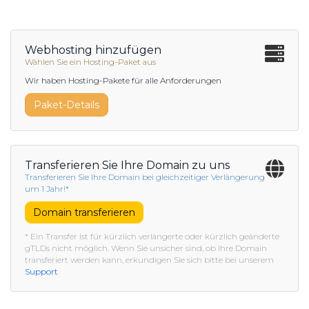
Webhosting hinzufügen
Wählen Sie ein Hosting-Paket aus
Wir haben Hosting-Pakete für alle Anforderungen
Paket-Details
Transferieren Sie Ihre Domain zu uns
Transferieren Sie Ihre Domain bei gleichzeitiger Verlängerung
um 1 Jahr!*
Domain transferieren
* Ein Transfer ist für kürzlich verlängerte oder kürzlich geänderte
gTLDs nicht möglich. Wenn Sie unsicher sind, ob Ihre Domain
transferiert werden kann, erkundigen Sie sich bitte bei unserem
Support
.